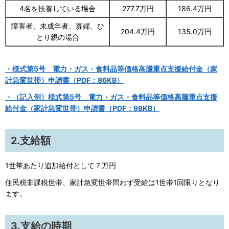
4名を扶養している場合
277.7万円
186.4万円
障害者、未成年者、寡婦、ひ
204.4万円
135.0万円
とり親の場合
・様式第5号 電力・ガス・食料品等価格高騰重点支援給付金（家
計急変世帯）申請書（PDF：86KB）
・（記入例）様式第5号 電力・ガス・食料品等価格高騰重点支援
給付金（家計急変世帯）申請書（PDF：98KB）
2.支給額
1世帯あたり追加給付として７万円
住民税非課税世帯、家計急変世帯問わず受給は1世帯1回限りとなり
ます。
3.支給の時期