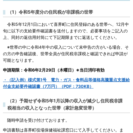
（1）令和5年度分の住民税が非課税の世帯
令和5年12月1日において喜界町に住民登録のある世帯へ、12月中
旬に以下の支給要件確認書を送付しますので、必要事項をご記入の
上、同封の返信用封筒にて下記期限までに返送してください。
※世帯の中に令和4年中の収入について未申告の方がいる場合、そ
の方の申告確認後、世帯全員が住民税非課税と確認できれば申請が
可能となります。
申請期限：令和6年2月29日（木曜日）※当日消印有効
・（記入例）様式第1号 電力・ガス・食料品等価格高騰重点支援給
付金支給要件確認書（7万円）（PDF：730KB）
（2）予期せず令和5年1月以降の収入が減少し住民税非課
税相当の収入となった世帯（家計急変世帯）
随時申請を受け付けております。
申請書類は喜界町役場保健福祉課窓口にて入手してください。ま