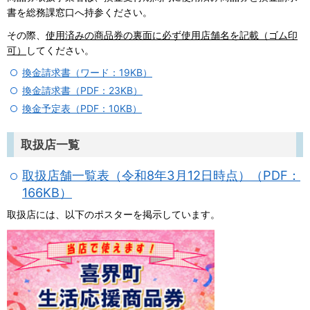
書を総務課窓口へ持参ください。
その際、
使用済みの商品券の裏面に必ず使用店舗名を記載（ゴム印
可）
してください。
換金請求書（ワード：19KB）
換金請求書（PDF：23KB）
換金予定表（PDF：10KB）
取扱店一覧
取扱店舗一覧表（令和8年3月12日時点）（PDF：
166KB）
取扱店には、以下のポスターを掲示しています。