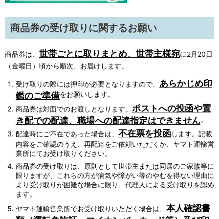
商品券の受け取りに関するお願い
世帯ごとに取りまとめ、世帯主様宛
商品券は、
に2月20日
（金曜日）頃から順次、お届けします。
あらかじめ印
受け取りの際には押印が必要となりますので、
鑑のご準備
をお願いします。
ポストへの投函や置
商品券は対面でのお渡しとなります。
き配での配達、職場への配達指定はできません
。
不在票を投函
配達時にご不在であった場合は、
します。記載
内容をご確認のうえ、再配達をご依頼いただくか、ヤマト運輸営
業所にてお受け取りください。
商品券の受け取りは、原則として世帯主または同居のご家族等に
限りますが、これらの方が病気や障がい等のやむを得ない理由に
より受け取りが困難な場合に限り、代理人による受け取りを認め
ます。
本人確認書
ヤマト運輸営業所でお受け取りいただく場合は、
類（運転免許証、マイナンバーカード等）及び印