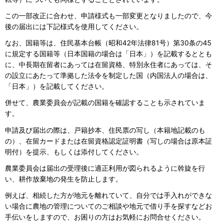
この一部改正に合わせ、申請様式も一部変更となりましたので、今
後の届出には下記様式を使用してください。
なお、国籍等は、住民基本台帳（昭和42年法律81号）第30条の45
に規定する国籍等（日本国籍の場合は「日本」）を記載するととも
に、中長期在留者にあっては在留資格、特別永住者にあっては、そ
の設立にあたって準拠した法令を制定した国（内国法人の場合は、
「日本」）を記載してください。
併せて、農業委員会が記載の国籍を確認することも示されていま
す。
申請及び届出の際は、戸籍抄本、住民票の写し（本籍地記載のも
の）、在留カードまたは在留資格認定証明書（写しの場合は原本証
明付）を提示、もしくは添付してください。
農業委員会は届出の受理後に適正利用が図られるように斡旋を行
い、耕作放棄地の発生を防止します。
例えば、相続した方が地元を離れていて、自分では手入れができな
い場合に農地の管理についてのご相談や地元で借り手を探すなどお
手伝いをしますので、お困りの方はお気軽にお問合せください。