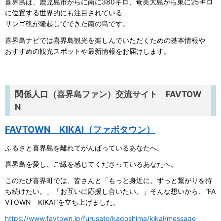
喜界島は、鹿児島市からに南に380キロ、奄美大島から東に25キロ
に位置する世界的にも注目されている
サンゴ礁が隆起してできた南の島です。
喜界島ナビでは喜界島観光を楽しんでいただくための基本情報や
おすすめの観光スポットや最新情報をお届けします。
関係人口（喜界島ファン）交流サイト FAVTOW
N
FAVTOWN KIKAI（ファボタウン）
ふるさと喜界島を離れてがんばっているあなたへ。
喜界島を愛し、ご縁を感じてくださっているあなたへ。
このたび喜界町では、皆さんと「もっと身近に。ずっと繋がりを持
ち続けたい。」「お互いに応援し合いたい。」そんな想いから、“FA
VTOWN KIKAI“を立ち上げました。
https://www.favtown.jp/furusato/kagoshima/kikai/message