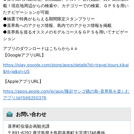
載！現在地周辺からの検索や、カテゴリーでの検索、ＧＰＳを用い
たナビゲーションが可能
●抽選で特典がもらえる期間限定スタンプラリー
●喜界島へのアクセス情報、島内でのアクセス情報を掲載
●喜界島を巡るオススメのモデルコースをＧＰＳを用いてナビゲー
ション
アプリのダウンロードはこちらから↓↓
【GoogleアプリURL】
https://play.google.com/store/apps/details?id=travel.itours.kikai
&hl=ja&gl=US
【AppleアプリURL】
https://apps.apple.com/jp/app/隆起サンゴ礁の島-喜界島を楽しむ
アプリ/id1566250376
お問い合わせ
喜界町役場企画観光課
〒891-6292 鹿児島県大島郡喜界町大字湾1746番地